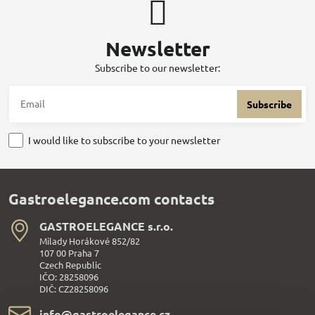
Newsletter
Subscribe to our newsletter:
Subscribe
I would like to subscribe to your newsletter
Gastroelegance.com contacts
GASTROELEGANCE s​.r​.o​.
Milady Horákové 852/82
107 00 Praha 7
Czech Republic
IČO: 28258096
DIČ: CZ28258096
info​@gastroelegance​.cz