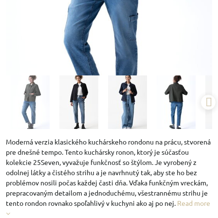
Moderná verzia klasického kuchárskeho rondonu na prácu, stvorená
pre dnešné tempo. Tento kuchársky ronon, ktorý je súčasťou
kolekcie 25Seven, vyvažuje funkčnosť so štýlom. Je vyrobený z
odolnej látky a čistého strihu a je navrhnutý tak, aby ste ho bez
problémov nosili počas každej časti dňa. Vďaka funkčným vreckám,
prepracovaným detailom a jednoduchému, všestrannému strihu je
tento rondon rovnako spoľahlivý v kuchyni ako aj po nej.
Read more