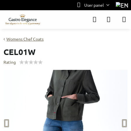
User panel
Womens Chef Coats
CEL01W
Rating