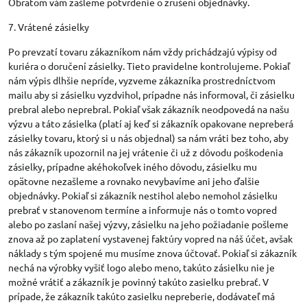
Obratom vám zašleme potvrdenie o zrušení objednávky.
7. Vrátené zásielky
Po prevzatí tovaru zákazníkom nám vždy prichádzajú výpisy od
kuriéra o doručení zásielky. Tieto pravidelne kontrolujeme. Pokiaľ
nám výpis dlhšie nepríde, vyzveme zákazníka prostredníctvom
mailu aby si zásielku vyzdvihol, prípadne nás informoval, či zásielku
prebral alebo neprebral. Pokiaľ však zákazník neodpovedá na našu
výzvu a táto zásielka (platí aj keď si zákazník opakovane nepreberá
zásielky tovaru, ktorý si u nás objednal) sa nám vráti bez toho, aby
nás zákazník upozornil na jej vrátenie či už z dôvodu poškodenia
zásielky, prípadne akéhokoľvek iného dôvodu, zásielku mu
opätovne nezašleme a rovnako nevybavíme ani jeho ďalšie
objednávky. Pokiaľ si zákazník nestihol alebo nemohol zásielku
prebrať v stanovenom termíne a informuje nás o tomto vopred
alebo po zaslaní našej výzvy, zásielku na jeho požiadanie pošleme
znova až po zaplatení vystavenej faktúry vopred na náš účet, avšak
náklady s tým spojené mu musíme znova účtovať. Pokiaľ si zákazník
nechá na výrobky vyšiť logo alebo meno, takúto zásielku nie je
možné vrátiť a zákazník je povinný takúto zasielku prebrať. V
prípade, že zákazník takúto zasielku nepreberie, dodávateľ má