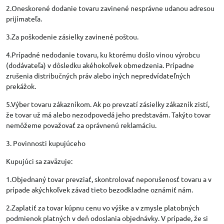
2.Oneskorené dodanie tovaru zavinené nesprávne udanou adresou
prijímateľa.
3.Za poškodenie zásielky zavinené poštou.
4.Prípadné nedodanie tovaru, ku ktorému došlo vinou výrobcu
(dodávateľa) v dôsledku akéhokoľvek obmedzenia. Prípadne
zrušenia distribučných práv alebo iných nepredvídateľných
prekážok.
5.Výber tovaru zákazníkom. Ak po prevzatí zásielky zákazník zistí,
že tovar už má alebo nezodpovedá jeho predstavám. Takýto tovar
nemôžeme považovať za oprávnenú reklamáciu.
3. Povinnosti kupujúceho
Kupujúci sa zaväzuje:
1.Objednaný tovar prevziať, skontrolovať neporušenosť tovaru a v
prípade akýchkoľvek závad tieto bezodkladne oznámiť nám.
2.Zaplatiť za tovar kúpnu cenu vo výške a v zmysle platobných
podmienok platných v deň odoslania objednávky. V prípade, že si