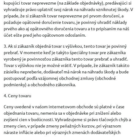
kupujúci tovar neprevezme (na základe objednávky), predávajúci si
vyhradzuje právo uplatniť svoj nárok na náhradu vzniknutej škody. V
prípade, že si zákazník tovar neprevezme pri prvom doručení, a
požaduje opätovné doručenie tovaru, je povinný uhradiť náklady
prvého ako aj opätovného doručenia tovaru a to pripísaním na náš
účet ešte pred jeho opätovnom odoslaním.
3. Ak si zákazník objedná tovar s výšivkou, tento tovar je povinný
prebrať. V momente keď je takýto špeciálny tovar pre zákazníka
vyrobený je povinnosťou zákazníka tento tovar prebrať a uhradiť.
Tovar s výšivkou nie je možné vrátiť. V prípade, že zákazník takúto
zásielku nepreberie, dodávateľ má nárok na náhradu škody a bude
postupovať podľa vzájomnej obchodnej zmluvy (obchodné
podmienky) a obchodného zákonníka.
4. Ceny tovaru
Ceny uvedené v našom internetovom obchode sú platné v čase
objednania tovaru, nemenia sa v objednávke pri znížení alebo
zvýšení cien v budúcnosti. Vyhradzujeme si právo tlačových chýb a
zmeny cien, v prípade zmeny peňažných kurzov, pri výraznom
náraste inflácie alebo pri výrazných zmenách dodávateľských