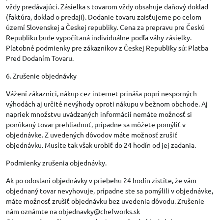
vždy predávajúci. Zásielka s tovarom vždy obsahuje daňový doklad
(faktúra, doklad o predaji). Dodanie tovaru zaisťujeme po celom
území Slovenskej a Českej republiky. Cena za prepravu pre Českú
Republiku bude vypočítaná individuálne podľa váhy zásielky.
Platobné podmienky pre zákazníkov z Českej Republiky sú: Platba
Pred Dodaním Tovaru.
6. Zrušenie objednávky
Vážení zákazníci, nákup cez internet prináša popri nesporných
výhodách aj určité nevýhody oproti nákupu v bežnom obchode. Aj
napriek množstvu uvádzaných informácií nemáte možnosť si
ponúkaný tovar prehliadnuť, prípadne sa môžete pomýliť v
objednávke. Z uvedených dôvodov máte možnosť zrušiť
objednávku. Musíte tak však urobiť do 24 hodín od jej zadania.
Podmienky zrušenia objednávky.
Ak po odoslaní objednávky v priebehu 24 hodín zistíte, že vám
objednaný tovar nevyhovuje, prípadne ste sa pomýlili v objednávke,
máte možnosť zrušiť objednávku bez uvedenia dôvodu. Zrušenie
nám oznámte na objednavky@chefworks.sk