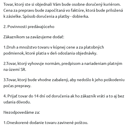
Tovar, ktorý ste si objednali Vám bude osobne doručený kuriérom.
Cena za prepravu bude započítaná vo faktúre, ktorá bude priložená
k zásielke. Spôsob doručenia a platby - dobierka.
2. Povinnosti predávajúceho
Zákazníkom sa zaväzujeme dodať:
1.Druh a množstvo tovaru v kúpnej cene a za platobných
podmienok, ktoré platia v deň odoslania objednávky.
2.Tovar, ktorý vyhovuje normám, predpisom a nariadeniam platným
na území SR.
3.Tovar, ktorý bude vhodne zabalený, aby nedošlo k jeho poškodeniu
počas prepravy.
4. Prijať tovar do 14 dní od doručenia ak ho zákazník vráti a to aj bez
udania dôvodu.
Nezodpovedáme za:
1.Oneskorené dodanie tovaru zavinené poštou.