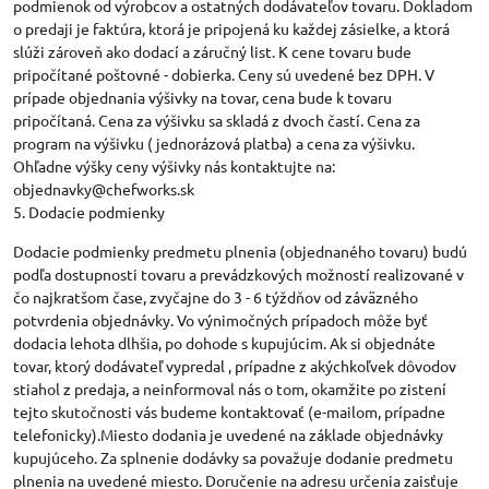
podmienok od výrobcov a ostatných dodávateľov tovaru. Dokladom
o predaji je faktúra, ktorá je pripojená ku každej zásielke, a ktorá
slúži zároveň ako dodací a záručný list. K cene tovaru bude
pripočítané poštovné - dobierka. Ceny sú uvedené bez DPH. V
prípade objednania výšivky na tovar, cena bude k tovaru
pripočítaná. Cena za výšivku sa skladá z dvoch častí. Cena za
program na výšivku ( jednorázová platba) a cena za výšivku.
Ohľadne výšky ceny výšivky nás kontaktujte na:
objednavky@chefworks.sk
5. Dodacie podmienky
Dodacie podmienky predmetu plnenia (objednaného tovaru) budú
podľa dostupnosti tovaru a prevádzkových možností realizované v
čo najkratšom čase, zvyčajne do 3 - 6 týždňov od záväzného
potvrdenia objednávky. Vo výnimočných prípadoch môže byť
dodacia lehota dlhšia, po dohode s kupujúcim. Ak si objednáte
tovar, ktorý dodávateľ vypredal , prípadne z akýchkoľvek dôvodov
stiahol z predaja, a neinformoval nás o tom, okamžite po zistení
tejto skutočnosti vás budeme kontaktovať (e-mailom, prípadne
telefonicky).Miesto dodania je uvedené na základe objednávky
kupujúceho. Za splnenie dodávky sa považuje dodanie predmetu
plnenia na uvedené miesto. Doručenie na adresu určenia zaisťuje