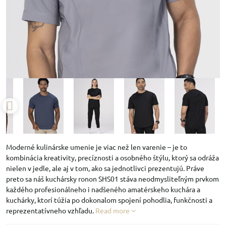
Moderné kulinárske umenie je viac než len varenie – je to
kombinácia kreativity, precíznosti a osobného štýlu, ktorý sa odráža
nielen v jedle, ale aj v tom, ako sa jednotlivci prezentujú. Práve
preto sa náš kuchársky ronon SHS01 stáva neodmysliteľným prvkom
každého profesionálneho i nadšeného amatérskeho kuchára a
kuchárky, ktorí túžia po dokonalom spojení pohodlia, funkčnosti a
reprezentatívneho vzhľadu.
Read more