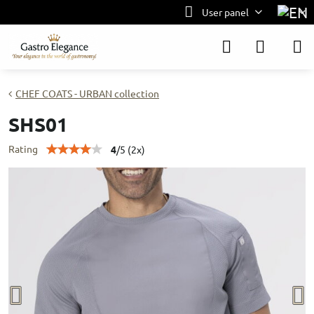
User panel
CHEF COATS - URBAN collection
SHS01
Rating
4
/
5
(
2
x)