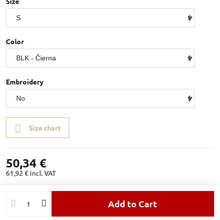
Size
Color
Embroidery
Size chart
50,34 €
61,92 €
incl. VAT
Add to Cart