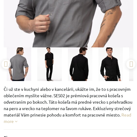
Či už ste v kuchyni alebo v kancelárii, ukážte im, že to s pracovným
oblečením myslíte vážne. SES02 je prémiová pracovná košeľa s
odvetraním po bokoch. Táto košeľa má predné vrecko s priehradkou
na pero a vrecko na teplomer na ľavom rukáve. Exkluzívny strečový
materiál Vám prinesie pohodu a komfort na pracovné miesto.
Read
more